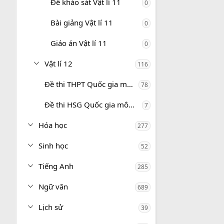
Đề khảo sát Vật lí 11
0
Bài giảng Vật lí 11
0
Giáo án Vật lí 11
0
Vật lí 12
116
Đề thi THPT Quốc gia môn Vật lí
78
Đề thi HSG Quốc gia môn Vật lí
7
Hóa học
277
Sinh học
52
Tiếng Anh
285
Ngữ văn
689
Lịch sử
39