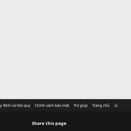
R
y định và Nội quy
Chính sách bảo mật
Trợ giúp
Trang chủ
S
S
Share this page