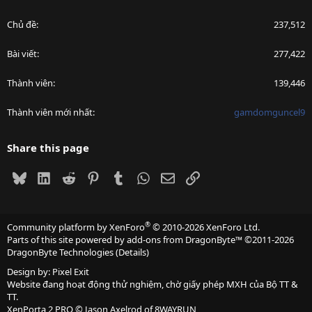
Chủ đề
237,512
Bài viết
277,422
Thành viên
139,446
Thành viên mới nhất
gamdomguncel9
Share this page
Bluesky
LinkedIn
Reddit
Pinterest
Tumblr
WhatsApp
Email
Link
®
Community platform by XenForo
© 2010-2026 XenForo Ltd.
Parts of this site powered by
add-ons from DragonByte™
©2011-2026
DragonByte Technologies
(
Details
)
Design by:
Pixel Exit
Website đang hoạt động thử nghiệm, chờ giấy phép MXH của Bộ TT &
TT.
XenPorta 2 PRO
© Jason Axelrod of
8WAYRUN