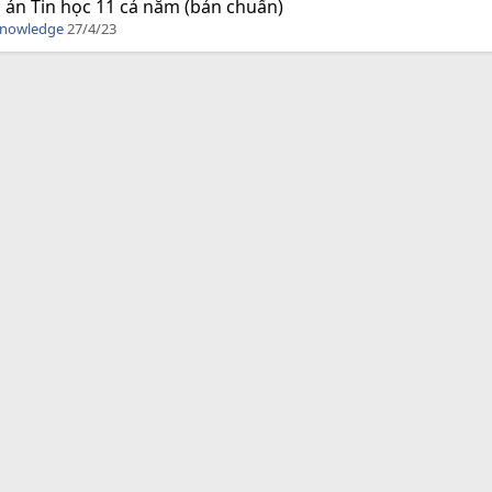
 án Tin học 11 cả năm (bản chuẩn)
Knowledge
27/4/23