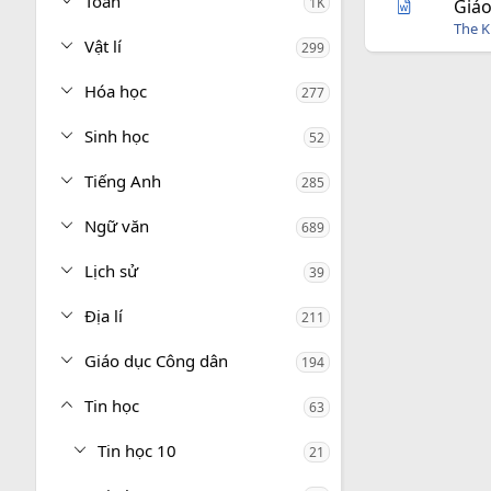
Toán
1K
Giáo
The 
Vật lí
299
Hóa học
277
Sinh học
52
Tiếng Anh
285
Ngữ văn
689
Lịch sử
39
Địa lí
211
Giáo dục Công dân
194
Tin học
63
Tin học 10
21