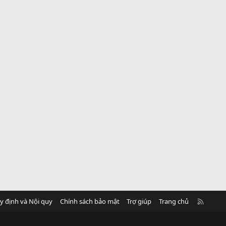
R
y định và Nội quy
Chính sách bảo mật
Trợ giúp
Trang chủ
S
S