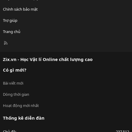
Chính sách bảo mật
Trợ giúp
Trang chủ
R
S
S
Zix.vn - Học Vật lí Online chất lượng cao
Có gì mới?
Bài viết mới
Dòng thời gian
Hoạt động mới nhất
Thống kê diễn đàn
Chủ đề
237,512