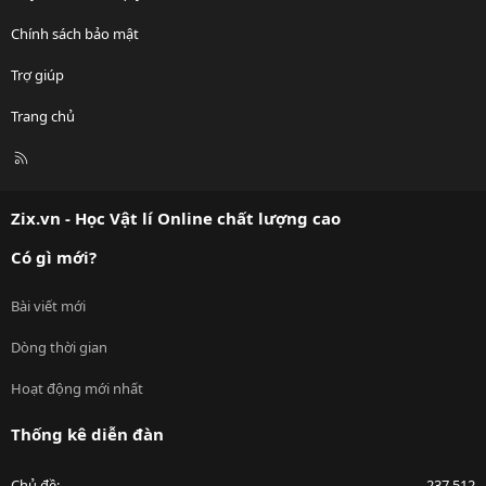
Chính sách bảo mật
Trợ giúp
Trang chủ
R
S
S
Zix.vn - Học Vật lí Online chất lượng cao
Có gì mới?
Bài viết mới
Dòng thời gian
Hoạt động mới nhất
Thống kê diễn đàn
Chủ đề
237,512