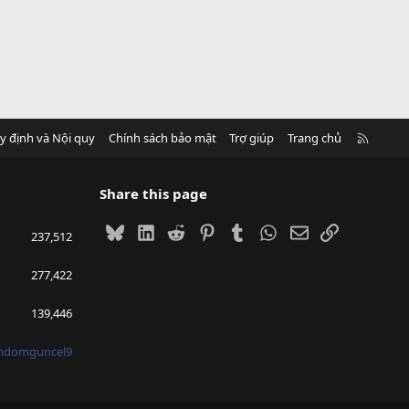
R
y định và Nội quy
Chính sách bảo mật
Trợ giúp
Trang chủ
S
S
Share this page
Bluesky
LinkedIn
Reddit
Pinterest
Tumblr
WhatsApp
Email
Link
237,512
277,422
139,446
mdomguncel9