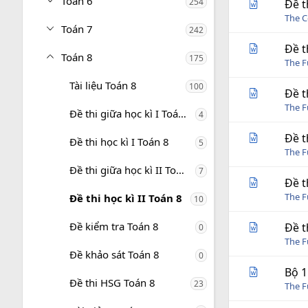
Toán 6
254
Đề t
The C
Toán 7
242
Đề t
Toán 8
175
The 
Tài liệu Toán 8
100
Đề t
The 
Đề thi giữa học kì I Toán 8
4
Đề t
Đề thi học kì I Toán 8
5
The 
Đề thi giữa học kì II Toán 8
7
Đề t
The 
Đề thi học kì II Toán 8
10
Đề kiểm tra Toán 8
Đề t
0
The 
Đề khảo sát Toán 8
0
Bộ 1
Đề thi HSG Toán 8
23
The 