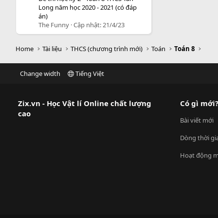
Long năm học 2020 - 2021 (có đáp
án)
The Funny
Cập nhật:
21/4/23
Home
Tài liệu
THCS (chương trình mới)
Toán
Toán 8
Change width
Tiếng Việt
Zix.vn - Học Vật lí Online chất lượng
Có gì mới
cao
Bài viết mới
Dòng thời gi
Hoạt động m