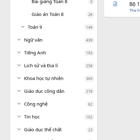
Bài giảng Toán 8
0
Bộ 1
The 
Giáo án Toán 8
26
Toán 9
149
Ngữ văn
439
Tiếng Anh
193
Lịch sử và Địa lí
258
Khoa học tự nhiên
369
Giáo dục công dân
278
Công nghệ
62
Tin học
102
Giáo dục thể chất
23