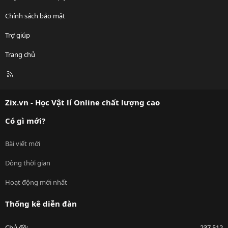
Chính sách bảo mật
Trợ giúp
Trang chủ
R
S
S
Zix.vn - Học Vật lí Online chất lượng cao
Có gì mới?
Bài viết mới
Dòng thời gian
Hoạt động mới nhất
Thống kê diễn đàn
Chủ đề
237,512