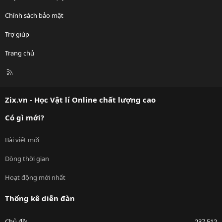
Chính sách bảo mật
Trợ giúp
Trang chủ
R
S
S
Zix.vn - Học Vật lí Online chất lượng cao
Có gì mới?
Bài viết mới
Dòng thời gian
Hoạt động mới nhất
Thống kê diễn đàn
Chủ đề
237,512