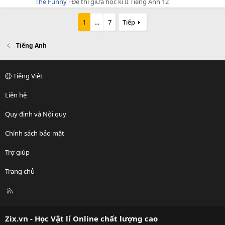
The Funny
Đề thi giữa học kì II Tiếng Anh 12
1
…
7
Tiếp
Tiếng Anh
Tiếng Việt
Liên hệ
Quy định và Nội quy
Chính sách bảo mật
Trợ giúp
Trang chủ
R
S
S
Zix.vn - Học Vật lí Online chất lượng cao