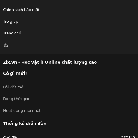
Chính sách bảo mật
Trợ giúp
Trang chủ
R
S
S
Zix.vn - Học Vật lí Online chất lượng cao
Có gì mới?
Bài viết mới
Dòng thời gian
Hoạt động mới nhất
Thống kê diễn đàn
Chủ đề
237,512