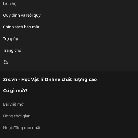
Liên hệ
Quy định và Nội quy
Chính sách bảo mật
Trợ giúp
Trang chủ
R
S
S
Zix.vn - Học Vật lí Online chất lượng cao
Có gì mới?
Bài viết mới
Dòng thời gian
Hoạt động mới nhất