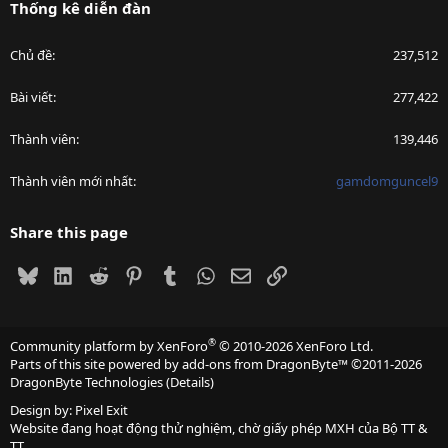
Thống kê diễn đàn
Chủ đề
237,512
Bài viết
277,422
Thành viên
139,446
Thành viên mới nhất
gamdomguncel9
Share this page
Bluesky
LinkedIn
Reddit
Pinterest
Tumblr
WhatsApp
Email
Link
®
Community platform by XenForo
© 2010-2026 XenForo Ltd.
Parts of this site powered by
add-ons from DragonByte™
©2011-2026
DragonByte Technologies
(
Details
)
Design by:
Pixel Exit
Website đang hoạt động thử nghiệm, chờ giấy phép MXH của Bộ TT &
TT.