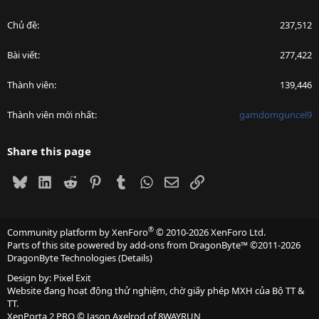
Chủ đề
237,512
Bài viết
277,422
Thành viên
139,446
Thành viên mới nhất
gamdomguncel9
Share this page
Bluesky
LinkedIn
Reddit
Pinterest
Tumblr
WhatsApp
Email
Link
®
Community platform by XenForo
© 2010-2026 XenForo Ltd.
Parts of this site powered by
add-ons from DragonByte™
©2011-2026
DragonByte Technologies
(
Details
)
Design by:
Pixel Exit
Website đang hoạt động thử nghiệm, chờ giấy phép MXH của Bộ TT &
TT.
XenPorta 2 PRO
© Jason Axelrod of
8WAYRUN