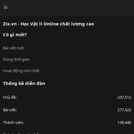
R
S
S
Zix.vn - Học Vật lí Online chất lượng cao
Có gì mới?
Bài viết mới
Dòng thời gian
Hoạt động mới nhất
Thống kê diễn đàn
Chủ đề
237,512
Bài viết
277,422
Thành viên
139,446