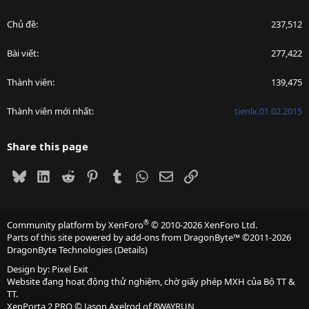
Chủ đề
237,512
Bài viết
277,422
Thành viên
139,475
Thành viên mới nhất
tienlx.01.02.2015
Share this page
Bluesky
LinkedIn
Reddit
Pinterest
Tumblr
WhatsApp
Email
Link
®
Community platform by XenForo
© 2010-2026 XenForo Ltd.
Parts of this site powered by
add-ons from DragonByte™
©2011-2026
DragonByte Technologies
(
Details
)
Design by:
Pixel Exit
Website đang hoạt động thử nghiệm, chờ giấy phép MXH của Bộ TT &
TT.
XenPorta 2 PRO
© Jason Axelrod of
8WAYRUN