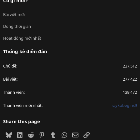
Có gì mới?
Bài viết mới
Dòng thời gian
Hoạt động mới nhất
Thống kê diễn đàn
Chủ đề
237,512
Bài viết
277,422
Thành viên
139,472
Thành viên mới nhất
raykobegiris9
Share this page
Bluesky
LinkedIn
Reddit
Pinterest
Tumblr
WhatsApp
Email
Link