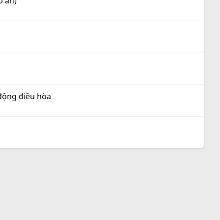
p án)
động điều hòa