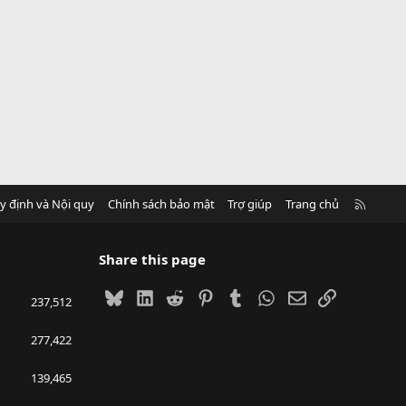
R
y định và Nội quy
Chính sách bảo mật
Trợ giúp
Trang chủ
S
S
Share this page
Bluesky
LinkedIn
Reddit
Pinterest
Tumblr
WhatsApp
Email
Link
237,512
277,422
139,465