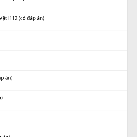
t lí 12 (có đáp án)
áp án)
n)