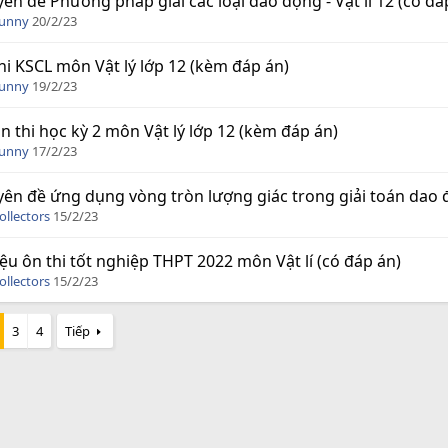
ên đề Phương pháp giải các loại dao động - Vật lí 12 (có đá
Funny
20/2/23
hi KSCL môn Vật lý lớp 12 (kèm đáp án)
Funny
19/2/23
n thi học kỳ 2 môn Vật lý lớp 12 (kèm đáp án)
Funny
17/2/23
ên đề ứng dụng vòng tròn lượng giác trong giải toán dao 
ollectors
15/2/23
liệu ôn thi tốt nghiệp THPT 2022 môn Vật lí (có đáp án)
ollectors
15/2/23
3
4
Tiếp