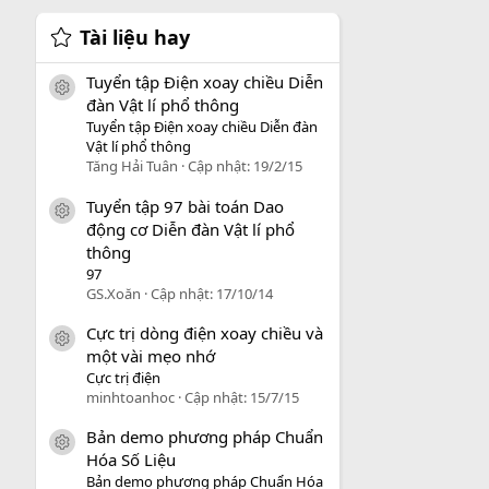
Tài liệu hay
Tuyển tập Điện xoay chiều Diễn
icon tài liệu
đàn Vật lí phổ thông
Tuyển tập Điện xoay chiều Diễn đàn
Vật lí phổ thông
Tăng Hải Tuân
Cập nhật:
19/2/15
Tuyển tập 97 bài toán Dao
icon tài liệu
động cơ Diễn đàn Vật lí phổ
thông
97
GS.Xoăn
Cập nhật:
17/10/14
Cực trị dòng điện xoay chiều và
icon tài liệu
một vài mẹo nhớ
Cực trị điện
minhtoanhoc
Cập nhật:
15/7/15
Bản demo phương pháp Chuẩn
icon tài liệu
Hóa Số Liệu
Bản demo phương pháp Chuẩn Hóa