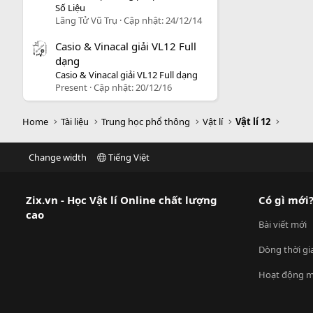
Số Liệu
Lãng Tử Vũ Trụ
Cập nhật:
24/12/14
Casio & Vinacal giải VL12 Full
dạng
Casio & Vinacal giải VL12 Full dạng
Present
Cập nhật:
20/12/16
Home
Tài liệu
Trung học phổ thông
Vật lí
Vật lí 12
Change width
Tiếng Việt
Zix.vn - Học Vật lí Online chất lượng
Có gì mới
cao
Bài viết mới
Dòng thời gi
Hoạt động m