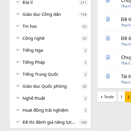
Chuy
Địa lí
211
The 
Giáo dục Công dân
194
Đề t
The 
Tin học
63
Công nghệ
Đề ô
52
The 
Tiếng Nga
2
Chuy
Tiếng Pháp
2
The C
Tiếng Trung Quốc
2
Tài 
The C
Giáo dục Quốc phòng
28
Trước
1
2
Nghệ thuật
2
Hoạt động trải nghiệm
3
Đề thi đánh giá năng lực, tư duy
106