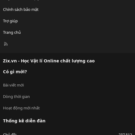
Chính sách bảo mật
Trợ giúp
Trang chủ
R
S
S
Zix.vn - Học Vật lí Online chất lượng cao
Có gì mới?
Bài viết mới
Dòng thời gian
Hoạt động mới nhất
Thống kê diễn đàn
Chủ đề
237,512