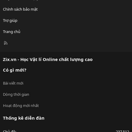
Chính sách bảo mật
Trợ giúp
Trang chủ
R
S
S
Zix.vn - Học Vật lí Online chất lượng cao
Có gì mới?
Bài viết mới
Dòng thời gian
Hoạt động mới nhất
Thống kê diễn đàn
Chủ đề
237,512