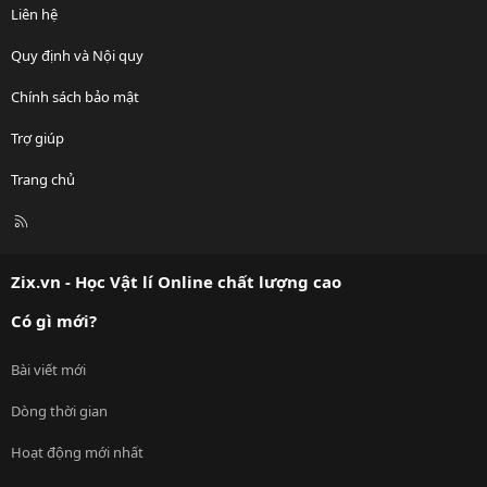
Liên hệ
Quy định và Nội quy
Chính sách bảo mật
Trợ giúp
Trang chủ
R
S
S
Zix.vn - Học Vật lí Online chất lượng cao
Có gì mới?
Bài viết mới
Dòng thời gian
Hoạt động mới nhất