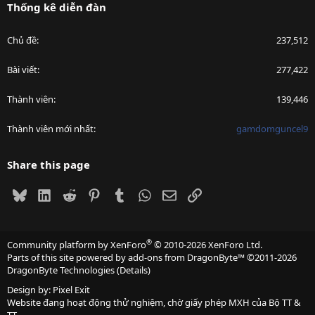
Thống kê diễn đàn
Chủ đề
237,512
Bài viết
277,422
Thành viên
139,446
Thành viên mới nhất
gamdomguncel9
Share this page
Bluesky
LinkedIn
Reddit
Pinterest
Tumblr
WhatsApp
Email
Link
®
Community platform by XenForo
© 2010-2026 XenForo Ltd.
Parts of this site powered by
add-ons from DragonByte™
©2011-2026
DragonByte Technologies
(
Details
)
Design by:
Pixel Exit
Website đang hoạt động thử nghiệm, chờ giấy phép MXH của Bộ TT &