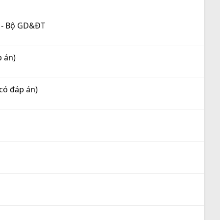
 - Bộ GD&ĐT
p án)
(có đáp án)