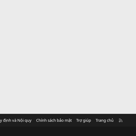
R
y định và Nội quy
Chính sách bảo mật
Trợ giúp
Trang chủ
S
S