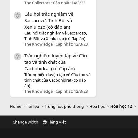
The Collectors
Cập nhật:
14/3/23
Câu hỏi trắc nghiệm về
icon tài liệu
Saccarozơ, Tinh Bột và
Xenlulozơ (có đáp án)
Câu hỏi trắc nghiệm về Saccarozơ,
Tinh Bột và Xenlulozơ (có đáp án)
The Knowledge
Cập nhật:
12/3/23
Trắc nghiệm luyện tập về Cấu
icon tài liệu
tạo và tính chất của
Cacbohidrat (có đáp án)
Trắc nghiệm luyện tập về Cấu tạo và
tính chất của Cacbohidrat (có đáp
án)
The Knowledge
Cập nhật:
12/3/23
Home
Tài liệu
Trung học phổ thông
Hóa học
Hóa học 12
Change width
Tiếng Việt