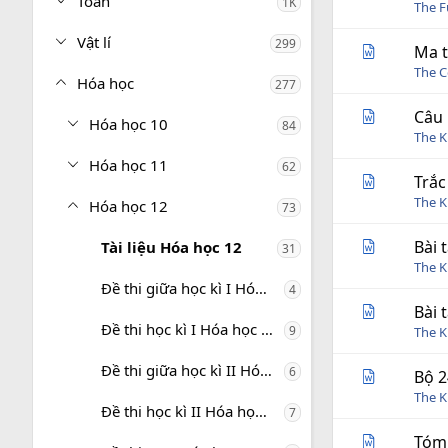
Toán
1K
The 
Vật lí
299
Ma t
The C
Hóa học
277
Câu 
Hóa học 10
84
The 
Hóa học 11
62
Trắc
The 
Hóa học 12
73
Bài 
Tài liệu Hóa học 12
31
The 
Đề thi giữa học kì I Hóa học 12
4
Bài 
Đề thi học kì I Hóa học 12
9
The 
Đề thi giữa học kì II Hóa học 12
6
Bộ 2
The 
Đề thi học kì II Hóa học 12
7
Tóm 