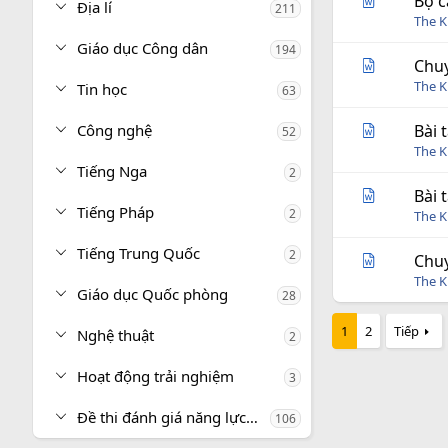
Bộ c
Địa lí
211
The 
Giáo dục Công dân
194
Chuy
The 
Tin học
63
Công nghệ
Bài 
52
The 
Tiếng Nga
2
Bài 
Tiếng Pháp
2
The 
Tiếng Trung Quốc
2
Chuy
The 
Giáo dục Quốc phòng
28
1
2
Tiếp
Nghệ thuật
2
Hoạt động trải nghiệm
3
Đề thi đánh giá năng lực, tư duy
106