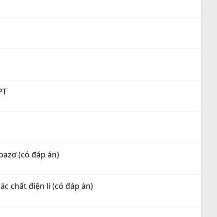
PT
 bazơ (có đáp án)
c chất điện li (có đáp án)