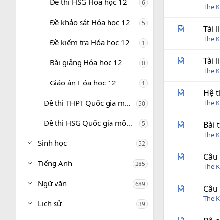
Đề thi HSG Hóa học 12
6
The 
Đề khảo sát Hóa học 12
5
Tài 
The 
Đề kiểm tra Hóa học 12
1
Tài 
Bài giảng Hóa học 12
0
The 
Giáo án Hóa học 12
1
Hệ t
Đề thi THPT Quốc gia môn Hóa học
The 
50
Đề thi HSG Quốc gia môn Hóa học
5
Bài 
The 
Sinh học
52
Câu 
Tiếng Anh
285
The 
Ngữ văn
689
Câu 
The 
Lịch sử
39