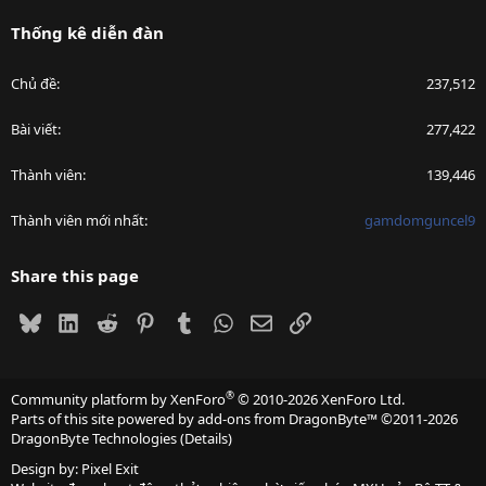
Thống kê diễn đàn
Chủ đề
237,512
Bài viết
277,422
Thành viên
139,446
Thành viên mới nhất
gamdomguncel9
Share this page
Bluesky
LinkedIn
Reddit
Pinterest
Tumblr
WhatsApp
Email
Link
®
Community platform by XenForo
© 2010-2026 XenForo Ltd.
Parts of this site powered by
add-ons from DragonByte™
©2011-2026
DragonByte Technologies
(
Details
)
Design by:
Pixel Exit