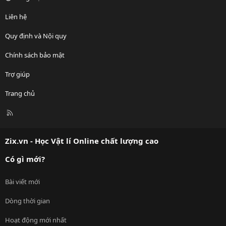
Liên hệ
Quy định và Nội quy
Chính sách bảo mật
Trợ giúp
Trang chủ
R
S
S
Zix.vn - Học Vật lí Online chất lượng cao
Có gì mới?
Bài viết mới
Dòng thời gian
Hoạt động mới nhất