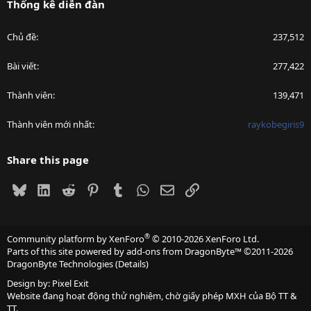
Thống kê diễn đàn
Chủ đề
237,512
Bài viết
277,422
Thành viên
139,471
Thành viên mới nhất
raykobegiris9
Share this page
Bluesky
LinkedIn
Reddit
Pinterest
Tumblr
WhatsApp
Email
Link
®
Community platform by XenForo
© 2010-2026 XenForo Ltd.
Parts of this site powered by
add-ons from DragonByte™
©2011-2026
DragonByte Technologies
(
Details
)
Design by:
Pixel Exit
Website đang hoạt động thử nghiệm, chờ giấy phép MXH của Bộ TT &
TT.