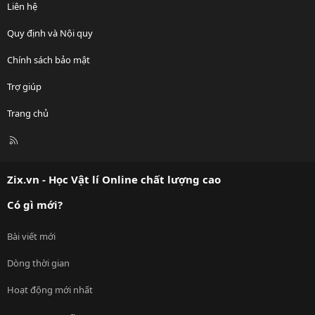
Liên hệ
Quy định và Nội quy
Chính sách bảo mật
Trợ giúp
Trang chủ
R
S
S
Zix.vn - Học Vật lí Online chất lượng cao
Có gì mới?
Bài viết mới
Dòng thời gian
Hoạt động mới nhất