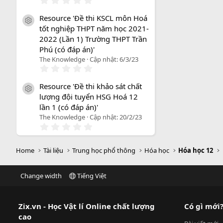
.
0
Resource 'Đề thi KSCL môn Hoá
0
icon tài liệu
tốt nghiệp THPT năm học 2021-
s
a
2022 (Lần 1) Trường THPT Trần
o
Phú (có đáp án)'
The Knowledge
Cập nhật:
6/3/23
0
.
0
Resource 'Đề thi khảo sát chất
0
icon tài liệu
lượng đội tuyển HSG Hoá 12
s
a
lần 1 (có đáp án)'
o
The Knowledge
Cập nhật:
20/2/23
0
.
0
0
Home
Tài liệu
Trung học phổ thông
Hóa học
Hóa học 12
s
a
o
Change width
Tiếng Việt
Zix.vn - Học Vật lí Online chất lượng
Có gì mới
cao