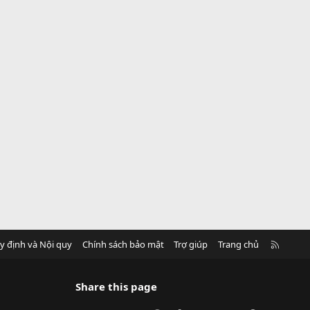
R
y định và Nội quy
Chính sách bảo mật
Trợ giúp
Trang chủ
S
S
Share this page