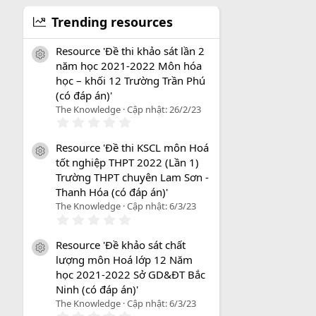
Trending resources
Resource 'Đề thi khảo sát lần 2
icon tài liệu
năm học 2021-2022 Môn hóa
học – khối 12 Trường Trần Phú
(có đáp án)'
The Knowledge
Cập nhật:
26/2/23
0
.
0
Resource 'Đề thi KSCL môn Hoá
0
icon tài liệu
tốt nghiệp THPT 2022 (Lần 1)
s
a
Trường THPT chuyên Lam Sơn -
o
Thanh Hóa (có đáp án)'
The Knowledge
Cập nhật:
6/3/23
0
.
0
Resource 'Đề khảo sát chất
0
icon tài liệu
lượng môn Hoá lớp 12 Năm
s
a
học 2021-2022 Sở GD&ĐT Bắc
o
Ninh (có đáp án)'
The Knowledge
Cập nhật:
6/3/23
0