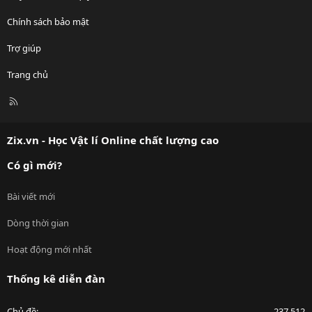
Chính sách bảo mật
Trợ giúp
Trang chủ
R
S
S
Zix.vn - Học Vật lí Online chất lượng cao
Có gì mới?
Bài viết mới
Dòng thời gian
Hoạt động mới nhất
Thống kê diễn đàn
Chủ đề
237,512