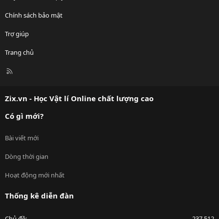
Chính sách bảo mật
Trợ giúp
Trang chủ
R
S
S
Zix.vn - Học Vật lí Online chất lượng cao
Có gì mới?
Bài viết mới
Dòng thời gian
Hoạt động mới nhất
Thống kê diễn đàn
Chủ đề
237,512