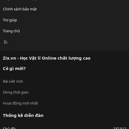
Chính sách bảo mật
Trợ giúp
Trang chủ
R
S
S
Zix.vn - Học Vật lí Online chất lượng cao
Có gì mới?
Bài viết mới
Dòng thời gian
Hoạt động mới nhất
Thống kê diễn đàn
Chủ đề
237,512