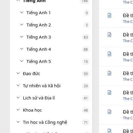
Tiếng Anh
186
The C
Tiếng Anh 1
0
Đề t
The C
Tiếng Anh 2
5
Đề t
Tiếng Anh 3
83
The C
Tiếng Anh 4
88
Đề t
The C
Tiếng Anh 5
10
Đề t
Đạo đức
50
The C
Tự nhiên và Xã hội
20
Đề t
Lịch sử và Địa lí
41
The C
Khoa học
48
Đề t
The C
Tin học và Công nghệ
71
Đề t