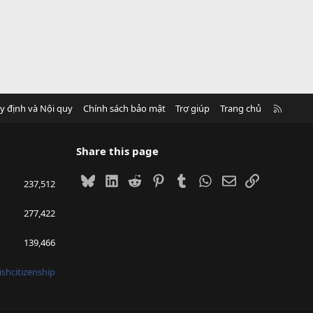
R
y định và Nội quy
Chính sách bảo mật
Trợ giúp
Trang chủ
S
S
Share this page
Bluesky
LinkedIn
Reddit
Pinterest
Tumblr
WhatsApp
Email
Link
237,512
277,422
139,466
ishcitizenship