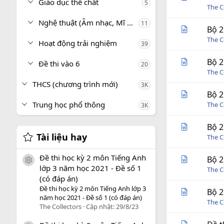
Giáo dục thể chất
5
The C
Nghệ thuật (Âm nhạc, Mĩ thuật)
11
Bộ 2
The C
Hoạt động trải nghiệm
39
Bộ 2
Đề thi vào 6
20
The C
THCS (chương trình mới)
3K
Bộ 2
Trung học phổ thông
The C
3K
Bộ 2
Tài liệu hay
The C
Đề thi học kỳ 2 môn Tiếng Anh
Bộ 2
icon tài liệu
lớp 3 năm học 2021 - Đề số 1
The C
(có đáp án)
Đề thi học kỳ 2 môn Tiếng Anh lớp 3
Bộ 2
năm học 2021 - Đề số 1 (có đáp án)
The C
The Collectors
Cập nhật:
29/8/23