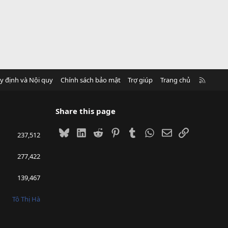
R
y định và Nội quy
Chính sách bảo mật
Trợ giúp
Trang chủ
S
S
Share this page
Bluesky
LinkedIn
Reddit
Pinterest
Tumblr
WhatsApp
Email
Link
237,512
277,422
139,467
Tô Thị Hà