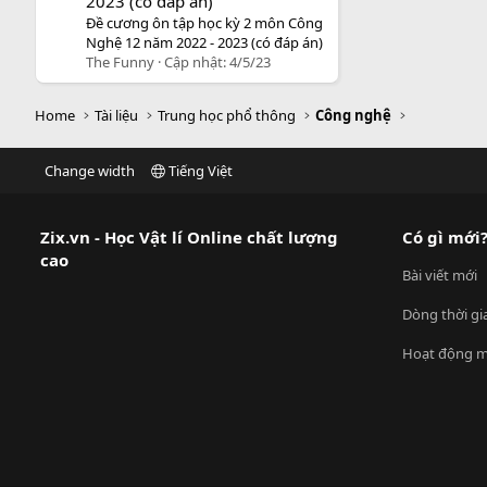
2023 (có đáp án)
Đề cương ôn tập học kỳ 2 môn Công
Nghệ 12 năm 2022 - 2023 (có đáp án)
The Funny
Cập nhật:
4/5/23
Home
Tài liệu
Trung học phổ thông
Công nghệ
Change width
Tiếng Việt
Zix.vn - Học Vật lí Online chất lượng
Có gì mới
cao
Bài viết mới
Dòng thời gi
Hoạt động m