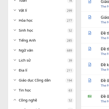
Toán
1K
Giáo
The 
Vật lí
299
Giáo
Hóa học
277
The 
Sinh học
52
Đề t
The 
Tiếng Anh
285
Đề t
Ngữ văn
689
The 
Lịch sử
39
Đề k
The 
Địa lí
211
Giáo dục Công dân
Đề ô
194
The 
Tin học
63
Đề ô
Công nghệ
52
The 