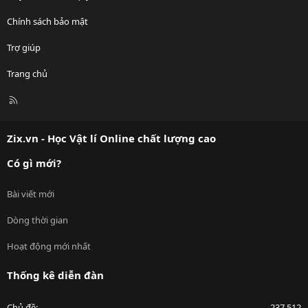
Chính sách bảo mật
Trợ giúp
Trang chủ
R
S
S
Zix.vn - Học Vật lí Online chất lượng cao
Có gì mới?
Bài viết mới
Dòng thời gian
Hoạt động mới nhất
Thống kê diễn đàn
Chủ đề
237,512