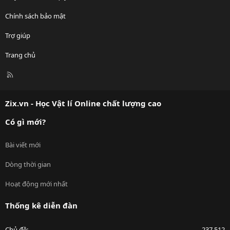
Chính sách bảo mật
Trợ giúp
Trang chủ
R
S
S
Zix.vn - Học Vật lí Online chất lượng cao
Có gì mới?
Bài viết mới
Dòng thời gian
Hoạt động mới nhất
Thống kê diễn đàn
Chủ đề
237,512