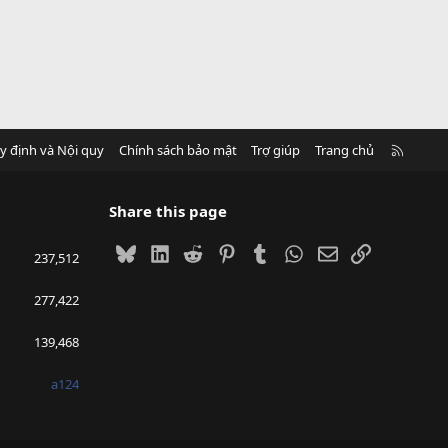
R
y định và Nội quy
Chính sách bảo mật
Trợ giúp
Trang chủ
S
S
Share this page
Bluesky
LinkedIn
Reddit
Pinterest
Tumblr
WhatsApp
Email
Link
237,512
277,422
139,468
a124