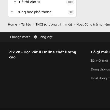
Đề thi vào 10
109
Trung học phổ thông
3K
Home
Tài liệu
THCS (chương trình mới)
Hoạt động trải nghiệ
Change width
Tiếng Việt
Zix.vn - Học Vật lí Online chất lượng
Có gì mới
cao
Bài viết mới
Dòng thời gi
Hoạt động m