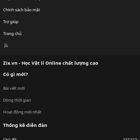
Chính sách bảo mật
Trợ giúp
Trang chủ
R
S
S
Zix.vn - Học Vật lí Online chất lượng cao
Có gì mới?
Bài viết mới
Dòng thời gian
Hoạt động mới nhất
Thống kê diễn đàn
Chủ đề
237,512