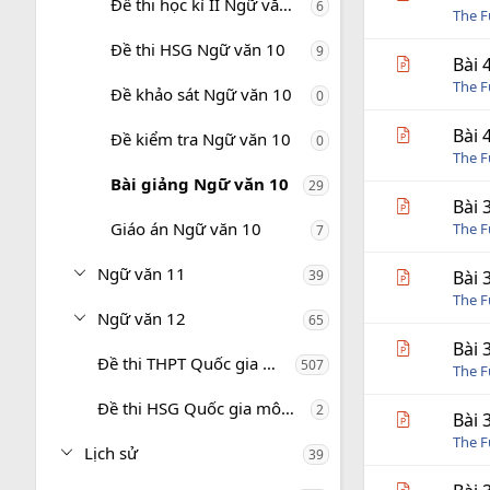
Đề thi học kì II Ngữ văn 10
6
The 
Đề thi HSG Ngữ văn 10
9
Bài 
The 
Đề khảo sát Ngữ văn 10
0
Bài 
Đề kiểm tra Ngữ văn 10
0
The 
Bài giảng Ngữ văn 10
29
Bài 
Giáo án Ngữ văn 10
The 
7
Ngữ văn 11
39
Bài 
The 
Ngữ văn 12
65
Bài 
Đề thi THPT Quốc gia môn Ngữ văn
507
The 
Đề thi HSG Quốc gia môn Ngữ văn
2
Bài 
The 
Lịch sử
39