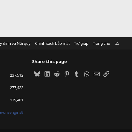
R
y định và Nội quy
Chính sách bảo mật
Trợ giúp
Trang chủ
S
S
Share this page
Bluesky
LinkedIn
Reddit
Pinterest
Tumblr
WhatsApp
Email
Link
237,512
277,422
139,481
avorisengiris9