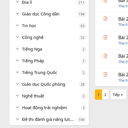
Bài 
Địa lí
211
The 
Giáo dục Công dân
194
Bài 
The 
Tin học
63
Công nghệ
Bài 
52
The 
Tiếng Nga
2
Bài 
Tiếng Pháp
2
The 
Tiếng Trung Quốc
2
Bài 
The 
Giáo dục Quốc phòng
28
1
2
Tiếp
Nghệ thuật
2
Hoạt động trải nghiệm
3
Đề thi đánh giá năng lực, tư duy
106