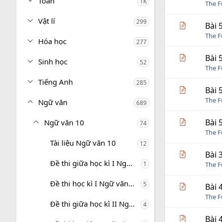
Toán
1K
The 
Vật lí
299
Bài 
The 
Hóa học
277
Bài 
Sinh học
52
The 
Tiếng Anh
285
Bài 
The 
Ngữ văn
689
Bài 
Ngữ văn 10
74
The 
Tài liệu Ngữ văn 10
12
Bài 
Đề thi giữa học kì I Ngữ văn 10
1
The 
Đề thi học kì I Ngữ văn 10
5
Bài 
The 
Đề thi giữa học kì II Ngữ văn 10
4
Bài 