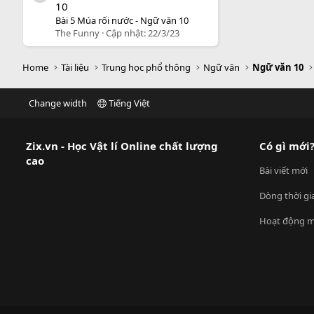
10
Bài 5 Múa rối nước - Ngữ văn 10
The Funny
Cập nhật:
22/3/23
Home
Tài liệu
Trung học phổ thông
Ngữ văn
Ngữ văn 10
Change width
Tiếng Việt
Zix.vn - Học Vật lí Online chất lượng
Có gì mới
cao
Bài viết mới
Dòng thời gi
Hoạt động m