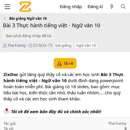
Đăng nhập
Đăng kí
Bài giảng Ngữ văn 10
Bài 3 Thực hành tiếng việt - Ngữ văn 10
Bạn phải đăng nhập để tải
T
C
T
The Funny
21/3/23
bài giảng
ngữ văn 10
á
r
a
c
e
g
g
a
s
Tải về
i
t
ả
i
ZixDoc
gửi tặng quý thầy cô và các em học sinh
Bài 3 Thực
o
hành tiếng việt - Ngữ văn 10
dưới định dạng powerpoint
n
hoàn toàn miễn phí. Bài giảng có 18 slides, bao gồm: mục
d
a
tiêu bài học, kiến thức cần nhớ, thảo luận nhóm.... cho quý
t
thầy cô và các em học sinh tham khảo.
e
Tải về để xem bản đầy đủ và chính xác nhất!
Tác giả
The Funny
Tải về
0