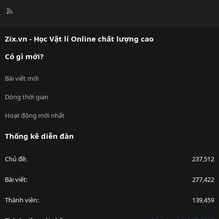
R
S
S
Zix.vn - Học Vật lí Online chất lượng cao
Có gì mới?
Bài viết mới
Dòng thời gian
Hoạt động mới nhất
Thống kê diễn đàn
Chủ đề
237,512
Bài viết
277,422
Thành viên
139,459