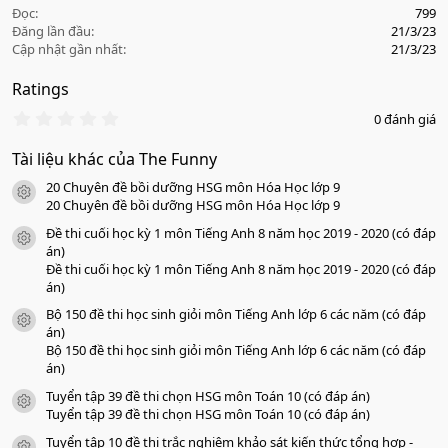
Đọc
799
Đăng lần đầu
21/3/23
Cập nhật gần nhất
21/3/23
Ratings
0
0 đánh giá
.
0
Tài liệu khác của The Funny
0
s
20 Chuyên đề bồi dưỡng HSG môn Hóa Học lớp 9
a
icon tài liệu
o
20 Chuyên đề bồi dưỡng HSG môn Hóa Học lớp 9
Đề thi cuối học kỳ 1 môn Tiếng Anh 8 năm học 2019 - 2020 (có đáp
icon tài liệu
án)
Đề thi cuối học kỳ 1 môn Tiếng Anh 8 năm học 2019 - 2020 (có đáp
án)
Bộ 150 đề thi học sinh giỏi môn Tiếng Anh lớp 6 các năm (có đáp
icon tài liệu
án)
Bộ 150 đề thi học sinh giỏi môn Tiếng Anh lớp 6 các năm (có đáp
án)
Tuyển tập 39 đề thi chọn HSG môn Toán 10 (có đáp án)
icon tài liệu
Tuyển tập 39 đề thi chọn HSG môn Toán 10 (có đáp án)
Tuyển tập 10 đề thi trắc nghiệm khảo sát kiến thức tổng hợp -