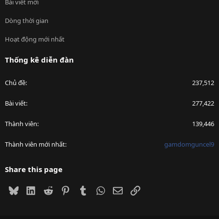
Bài viết mới
Dòng thời gian
Hoạt động mới nhất
Thống kê diễn đàn
Chủ đề
237,512
Bài viết
277,422
Thành viên
139,446
Thành viên mới nhất
gamdomguncel9
Share this page
Bluesky
LinkedIn
Reddit
Pinterest
Tumblr
WhatsApp
Email
Link