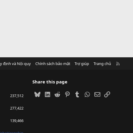
R
y định và Nội quy
Chính sách bảo mật
Trợ giúp
Trang chủ
S
S
Share this page
Bluesky
LinkedIn
Reddit
Pinterest
Tumblr
WhatsApp
Email
Link
237,512
277,422
139,466