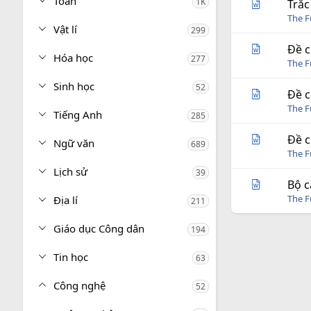
Toán
1K
Trắc
The 
Vật lí
299
Đề c
Hóa học
277
The 
Sinh học
52
Đề c
The 
Tiếng Anh
285
Đề c
Ngữ văn
689
The 
Lịch sử
39
Bộ c
The 
Địa lí
211
Giáo dục Công dân
194
Tin học
63
Công nghệ
52