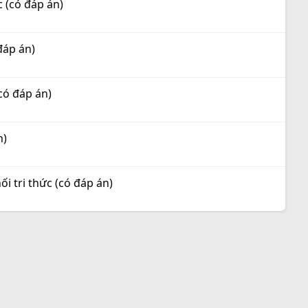
c (có đáp án)
đáp án)
có đáp án)
n)
i tri thức (có đáp án)