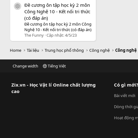
Đề cương ôn tập học kỳ 2 môn
icon tài liệu
Công Nghệ 10 - Kết nối tri thức
(có đáp án)
Đề cương ôn tập học kỳ 2 môn Công
Nghệ 10 - Kết nối tri thức (có đáp án)
The Funny
Cập nhật:
4/5/23
Home
Tài liệu
Trung học phổ thông
Công nghệ
Công nghệ 
Change width
Tiếng Việt
Zix.vn - Học Vật lí Online chất lượng
Có gì mới
cao
Bài viết mới
Dòng thời gi
Hoạt động m