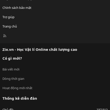
Chính sách bảo mật
Trợ giúp
Trang chủ
R
S
S
Zix.vn - Học Vật lí Online chất lượng cao
Có gì mới?
Bài viết mới
Dòng thời gian
Hoạt động mới nhất
Thống kê diễn đàn
Chủ đề
237,512