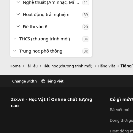
Nghệ thuật (Âm nhạc, Mĩ thuật)
11
Hoạt động trải nghiệm
39
Đề thi vào 6
20
THCS (chương trình mới)
3K
Trung học phổ thông
3K
Home
Tài liệu
Tiểu học (chương trình mới)
Tiếng Việt
Tiếng 
Change width
Tiếng Việt
Zix.vn - Học Vật lí Online chất lượng
Có gì mới
cao
Bài viết mới
Dòng thời gi
Hoạt động m