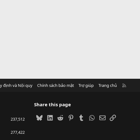
R
y định và Nội quy
Chính sách bảo mật
Trợ giúp
Trang chủ
S
S
Share this page
Bluesky
LinkedIn
Reddit
Pinterest
Tumblr
WhatsApp
Email
Link
237,512
277,422