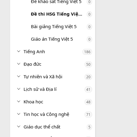
Đề khảo sát Tiếng Việt 5
0
Đề thi HSG Tiếng Việt 5
0
Bài giảng Tiếng Việt 5
0
Giáo án Tiếng Việt 5
0
Tiếng Anh
186
Đạo đức
50
Tự nhiên và Xã hội
20
Lịch sử và Địa lí
41
Khoa học
48
Tin học và Công nghệ
71
Giáo dục thể chất
5