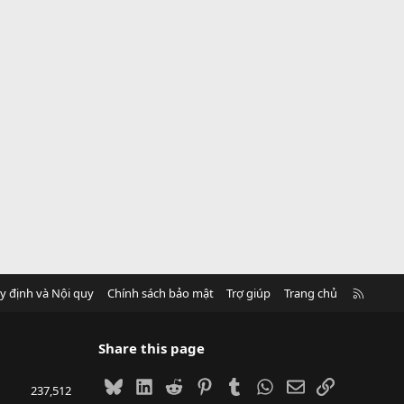
R
y định và Nội quy
Chính sách bảo mật
Trợ giúp
Trang chủ
S
S
Share this page
Bluesky
LinkedIn
Reddit
Pinterest
Tumblr
WhatsApp
Email
Link
237,512