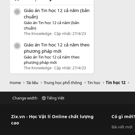
Giáo án Tin học 12 cả năm (bản
icon tài liệu
chuẩn)
Giáo án Tin học 12 cả năm (bản
chuẩn)
The Knowledge
Cập nhật:
27/4/23
Giáo án Tin học 12 cả năm theo
icon tài liệu
phương pháp mới
Giáo án Tin học 12 cả năm theo
phương pháp mới
The Knowledge
Cập nhật:
27/4/23
Home
Tài liệu
Trung học phổ thông
Tin học
Tin học 12
Change width
Tiếng Việt
Zix.vn - Học Vật lí Online chất lượng
Có gì mới
cao
Bài viết mới