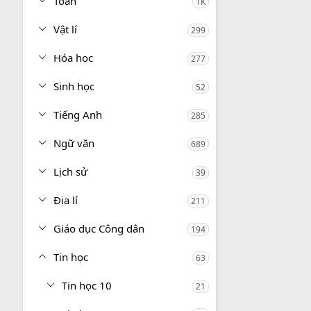
Toán
1K
Vật lí
299
Hóa học
277
Sinh học
52
Tiếng Anh
285
Ngữ văn
689
Lịch sử
39
Địa lí
211
Giáo dục Công dân
194
Tin học
63
Tin học 10
21