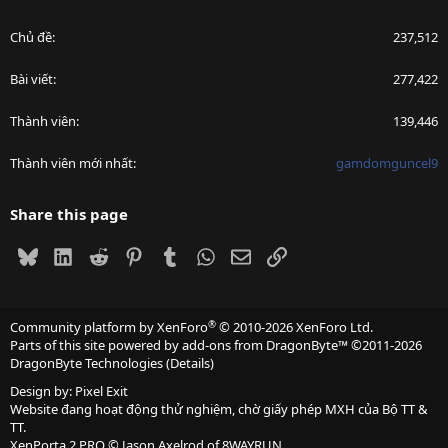
Chủ đề
237,512
Bài viết
277,422
Thành viên
139,446
Thành viên mới nhất
gamdomguncel9
Share this page
Bluesky
LinkedIn
Reddit
Pinterest
Tumblr
WhatsApp
Email
Link
®
Community platform by XenForo
© 2010-2026 XenForo Ltd.
Parts of this site powered by
add-ons from DragonByte™
©2011-2026
DragonByte Technologies
(
Details
)
Design by:
Pixel Exit
Website đang hoạt động thử nghiệm, chờ giấy phép MXH của Bộ TT &
TT.
XenPorta 2 PRO
© Jason Axelrod of
8WAYRUN