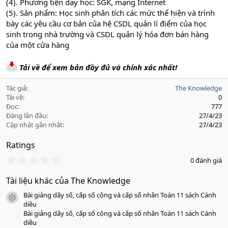
(4). Phương tiện dạy học: SGK, mạng Internet
(5). Sản phẩm: Học sinh phân tích các mức thể hiện và trình
bày các yêu cầu cơ bản của hệ CSDL quản lí điểm của học
sinh trong nhà trường và CSDL quản lý hóa đơn bán hàng
của một cửa hàng
Tải về để xem bản đầy đủ và chính xác nhất!
Tác giả
The Knowledge
Tải về
0
Đọc
777
Đăng lần đầu
27/4/23
Cập nhật gần nhất
27/4/23
Ratings
0
0 đánh giá
.
0
Tài liệu khác của The Knowledge
0
s
Bài giảng dãy số, cấp số cộng và cấp số nhân Toán 11 sách Cánh
a
icon tài liệu
o
diều
Bài giảng dãy số, cấp số cộng và cấp số nhân Toán 11 sách Cánh
diều