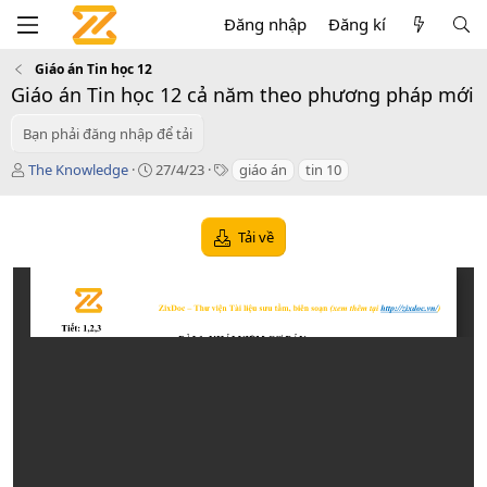
Đăng nhập
Đăng kí
Giáo án Tin học 12
Giáo án Tin học 12 cả năm theo phương pháp mới
Bạn phải đăng nhập để tải
T
C
T
The Knowledge
27/4/23
giáo án
tin 10
á
r
a
c
e
g
g
a
s
Tải về
i
t
ả
i
o
n
d
a
t
e