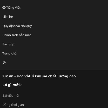
Tiếng Việt
Liên hệ
Quy định và Nội quy
Chính sách bảo mật
Trợ giúp
Trang chủ
R
S
S
Zix.vn - Học Vật lí Online chất lượng cao
Có gì mới?
Bài viết mới
Dòng thời gian