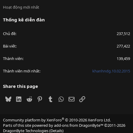
Hoạt động mới nhất
Thống kê diễn đàn
Chủ đề
237,512
Bài viết
277,422
Thành viên
139,459
Thành viên mới nhất
khanhndg.10.02.2015
Share this page
Bluesky
LinkedIn
Reddit
Pinterest
Tumblr
WhatsApp
Email
Link
®
Community platform by XenForo
© 2010-2026 XenForo Ltd.
Parts of this site powered by
add-ons from DragonByte™
©2011-2026
DragonByte Technologies
(
Details
)