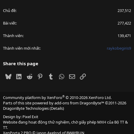
Chủ đề
237,512
Bài viết
277,422
Thành viên
139,471
Thành viên mới nhất
raykobegiris9
Share this page
Bluesky
LinkedIn
Reddit
Pinterest
Tumblr
WhatsApp
Email
Link
®
Community platform by XenForo
© 2010-2026 XenForo Ltd.
Parts of this site powered by
add-ons from DragonByte™
©2011-2026
DragonByte Technologies
(
Details
)
Design by:
Pixel Exit
Website đang hoạt động thử nghiệm, chờ giấy phép MXH của Bộ TT &
TT.
XenPorta 2 PRO
© Jason Axelrod of
8WAYRUN