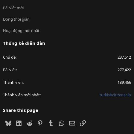
Bài viết mới
Dòng thời gian
Hoạt động mới nhất
Thống kê diễn đàn
Chủ đề
237,512
Bài viết
277,422
Thành viên
139,466
Thành viên mới nhất
turkishcitizenship
Share this page
Bluesky
LinkedIn
Reddit
Pinterest
Tumblr
WhatsApp
Email
Link