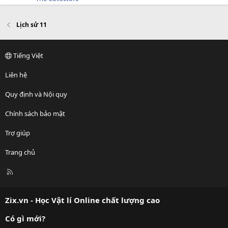
Lịch sử 11
Tiếng Việt
Liên hệ
Quy định và Nội quy
Chính sách bảo mật
Trợ giúp
Trang chủ
R
S
S
Zix.vn - Học Vật lí Online chất lượng cao
Có gì mới?