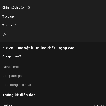
Chính sách bảo mật
Trợ giúp
Trang chủ
R
S
S
Zix.vn - Học Vật lí Online chất lượng cao
Có gì mới?
Bài viết mới
Dòng thời gian
Hoạt động mới nhất
Thống kê diễn đàn
Chủ đề
237,512