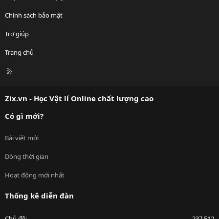
Chính sách bảo mật
Trợ giúp
Trang chủ
R
S
S
Zix.vn - Học Vật lí Online chất lượng cao
Có gì mới?
Bài viết mới
Dòng thời gian
Hoạt động mới nhất
Thống kê diễn đàn
Chủ đề
237,512