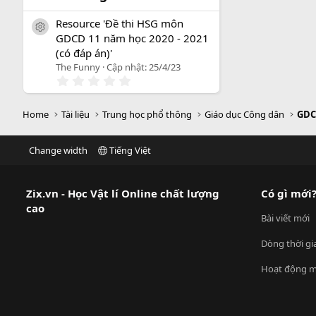
Resource 'Đề thi HSG môn
icon tài liệu
GDCD 11 năm học 2020 - 2021
(có đáp án)'
The Funny
Cập nhật:
25/4/23
0
.
0
0
Home
Tài liệu
Trung học phổ thông
Giáo dục Công dân
GDC
s
a
o
Change width
Tiếng Việt
Zix.vn - Học Vật lí Online chất lượng
Có gì mới
cao
Bài viết mới
Dòng thời gi
Hoạt động m