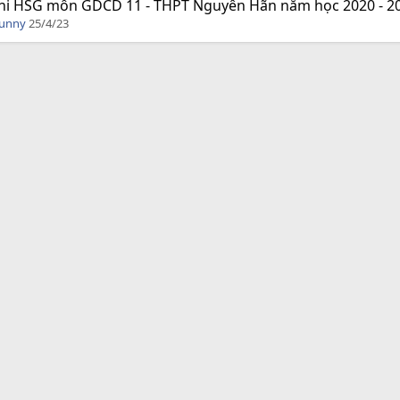
hi HSG môn GDCD 11 - THPT Nguyên Hãn năm học 2020 - 20
Funny
25/4/23