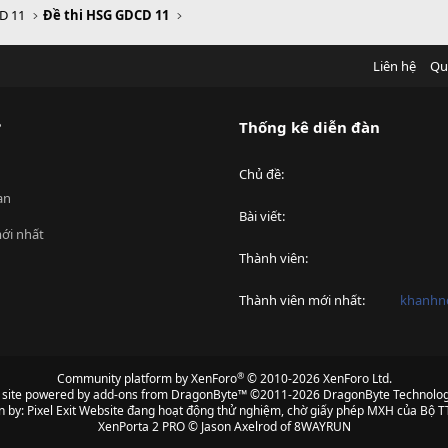
D 11
Đề thi HSG GDCD 11
Liên hệ
Qu
?
Thống kê diễn đàn
Chủ đề
an
Bài viết
ới nhất
Thành viên
Thành viên mới nhất
khanhnd
®
Community platform by XenForo
© 2010-2026 XenForo Ltd.
s site powered by
add-ons from DragonByte™
©2011-2026
DragonByte Technolog
n by:
Pixel Exit
Website đang hoạt động thử nghiệm, chờ giấy phép MXH của Bộ TT
XenPorta 2 PRO
© Jason Axelrod of
8WAYRUN