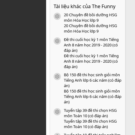
0
Tài liệu khác của The Funny
0
s
20 Chuyên đề bồi dưỡng HSG
a
icon tài liệu
o
môn Hóa Học lớp 9
20 Chuyên đề bồi dưỡng HSG
môn Hóa Học lớp 9
Đề thi cuối học kỳ 1 môn Tiếng
icon tài liệu
Anh 8 năm học 2019 - 2020 (có
đáp án)
Đề thi cuối học kỳ 1 môn Tiếng
Anh 8 năm học 2019 - 2020 (có
đáp án)
Bộ 150 đề thi học sinh giỏi môn
icon tài liệu
Tiếng Anh lớp 6 các năm (có đáp
án)
Bộ 150 đề thi học sinh giỏi môn
Tiếng Anh lớp 6 các năm (có đáp
án)
Tuyển tập 39 đề thi chọn HSG
icon tài liệu
môn Toán 10 (có đáp án)
Tuyển tập 39 đề thi chọn HSG
môn Toán 10 (có đáp án)
Tuyển tập 10 đề thi trắc nghiệm