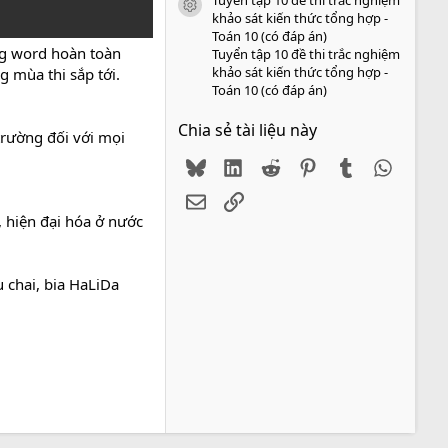
icon tài liệu
khảo sát kiến thức tổng hợp -
Toán 10 (có đáp án)
ng word hoàn toàn
Tuyển tập 10 đề thi trắc nghiệm
khảo sát kiến thức tổng hợp -
g mùa thi sắp tới.
Toán 10 (có đáp án)
Chia sẻ tài liệu này
 trường đối với mọi
Bluesky
LinkedIn
Reddit
Pinterest
Tumblr
WhatsA
Email
Link
 hiện đại hóa ở nước
u chai, bia HaLiDa