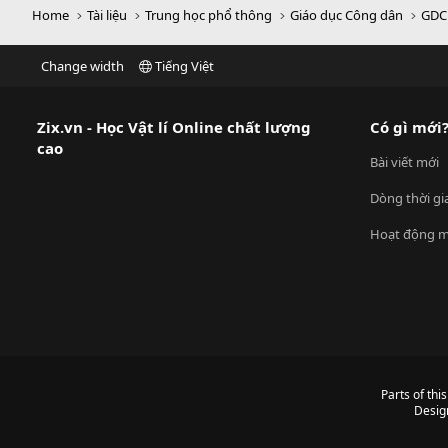
Home
Tài liệu
Trung học phổ thông
Giáo dục Công dân
GDC
Change width
Tiếng Việt
Zix.vn - Học Vật lí Online chất lượng
Có gì mới
cao
Bài viết mới
Dòng thời gi
Hoạt động m
Parts of thi
Desig