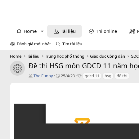
Home
Tài liệu
Thi online
Đánh giá mới nhất
Tìm tài liệu
Home
Tài liệu
Trung học phổ thông
Giáo dục Công dân
GDC
Đề thi HSG môn GDCD 11 năm học 
icon tài liệu
T
C
T
The Funny
25/4/23
gdcd 11
hsg
đề thi
á
r
a
c
e
g
g
a
s
i
t
ả
i
o
n
d
a
t
e