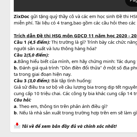
ZixDoc
gửi tặng quý thầy cô và các em học sinh Đề thi 
miễn phí. Tài liệu có 4 trang,bao gồm các câu hỏi theo cá
Trích dẫn Đề thi HSG môn GDCD 11 năm học 2020 - 202
Câu 1
(4,5 điểm):
Thị trường là gì? Trình bày các chức năng
người sản xuất và lưu thông hàng hóa?
Câu 2
(5,0 điểm):
a.
Bằng hiểu biết của mình, em hãy chứng minh: Tác dụng t
b.
Đánh giá quá trình "Dồn điền đổi thửa" ở một số địa ph
ta trong giai đoạn hiện nay.
Câu 3
(3,0 điểm):
Bài tập tình huống:
Giả sử điều tra sơ bộ về cầu lượng bia trong dịp tết nguyê
cung cấp 10 triệu chai. Các công ty bia khác cung cấp 14 tr
Câu hỏi:
a
. Theo em, thông tin trên phản ánh điều gì?
b
. Nếu là nhà sản xuất trong trường hợp trên em sẽ làm gì
Tải về để xem bản đầy đủ và chính xác nhất!