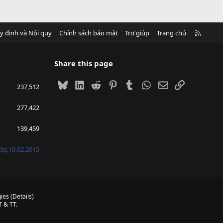
R
y định và Nội quy
Chính sách bảo mật
Trợ giúp
Trang chủ
S
S
Share this page
Bluesky
LinkedIn
Reddit
Pinterest
Tumblr
WhatsApp
Email
Link
237,512
277,422
139,459
g.10.02.2015
ies
(
Details
)
 & TT.