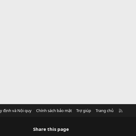
R
y định và Nội quy
Chính sách bảo mật
Trợ giúp
Trang chủ
S
S
Share this page