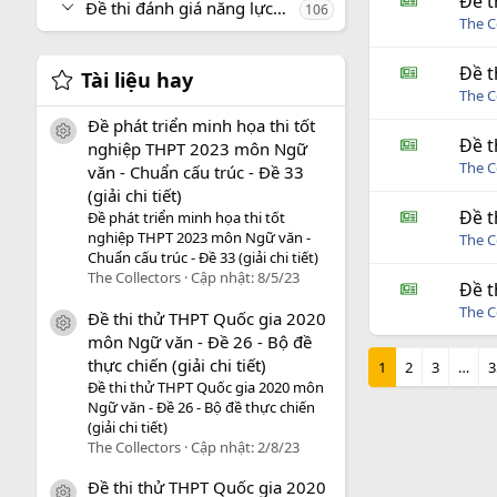
Đề t
Đề thi đánh giá năng lực, tư duy
106
The C
Đề t
Tài liệu hay
The C
Đề phát triển minh họa thi tốt
icon tài liệu
Đề t
nghiệp THPT 2023 môn Ngữ
The C
văn - Chuẩn cấu trúc - Đề 33
(giải chi tiết)
Đề t
Đề phát triển minh họa thi tốt
nghiệp THPT 2023 môn Ngữ văn -
The C
Chuẩn cấu trúc - Đề 33 (giải chi tiết)
The Collectors
Cập nhật:
8/5/23
Đề t
The C
Đề thi thử THPT Quốc gia 2020
icon tài liệu
môn Ngữ văn - Đề 26 - Bộ đề
thực chiến (giải chi tiết)
1
2
3
…
3
Đề thi thử THPT Quốc gia 2020 môn
Ngữ văn - Đề 26 - Bộ đề thực chiến
(giải chi tiết)
The Collectors
Cập nhật:
2/8/23
Đề thi thử THPT Quốc gia 2020
icon tài liệu