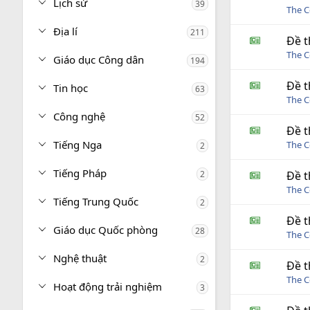
Lịch sử
39
The C
Địa lí
211
Đề t
The C
Giáo dục Công dân
194
Đề t
Tin học
63
The C
Công nghệ
52
Đề t
Tiếng Nga
The C
2
Tiếng Pháp
2
Đề t
The C
Tiếng Trung Quốc
2
Đề t
Giáo dục Quốc phòng
28
The C
Nghệ thuật
2
Đề t
The C
Hoạt động trải nghiệm
3