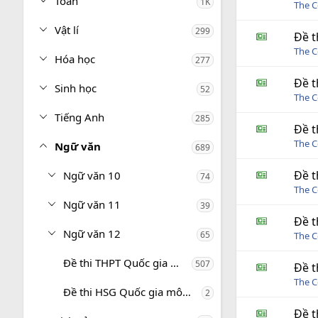
Toán
1K
The C
Vật lí
299
Đề t
The C
Hóa học
277
Đề t
Sinh học
52
The C
Tiếng Anh
285
Đề t
The C
Ngữ văn
689
Đề t
Ngữ văn 10
74
The C
Ngữ văn 11
39
Đề t
Ngữ văn 12
65
The C
Đề thi THPT Quốc gia môn Ngữ văn
507
Đề t
The C
Đề thi HSG Quốc gia môn Ngữ văn
2
Đề t