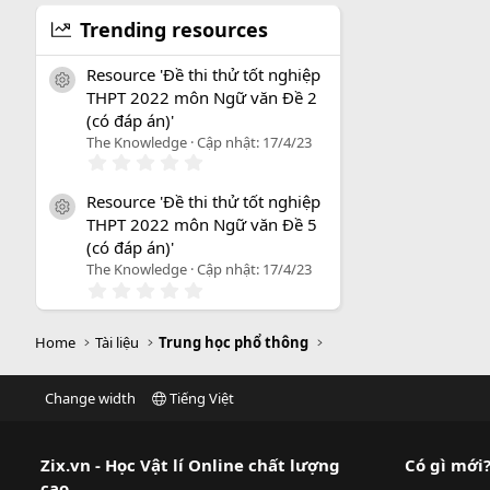
Trending resources
Resource 'Đề thi thử tốt nghiệp
icon tài liệu
THPT 2022 môn Ngữ văn Đề 2
(có đáp án)'
The Knowledge
Cập nhật:
17/4/23
0
.
0
Resource 'Đề thi thử tốt nghiệp
0
icon tài liệu
THPT 2022 môn Ngữ văn Đề 5
s
a
(có đáp án)'
o
The Knowledge
Cập nhật:
17/4/23
0
.
0
0
Home
Tài liệu
Trung học phổ thông
s
a
o
Change width
Tiếng Việt
Zix.vn - Học Vật lí Online chất lượng
Có gì mới
cao