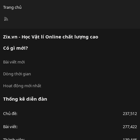
Trang chủ
R
S
S
Zix.vn - Học Vật lí Online chất lượng cao
Có gì mới?
Bài viết mới
Dòng thời gian
Hoạt động mới nhất
Thống kê diễn đàn
Chủ đề
237,512
Bài viết
277,422
Thành viên
139,446