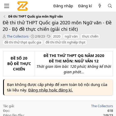
Đăng nhập
Đăng kí
Đề thi THPT Quốc gia môn Ngữ văn
Đề thi thử THPT Quốc gia 2020 môn Ngữ văn - Đề
20 - Bộ đề thực chiến (giải chi tiết)
T
C
T
The Collectors
2/8/23
2020
ngữ văn
thực chiến
á
r
a
đề thi thử thpt quốc gia
đề thi thử tốt nghiệp thpt
c
e
g
g
a
s
i
t
ĐỀ THI THỬ THPT QG NĂM 2020
ĐỀ SỐ 20
ả
i
ĐỀ THI MÔN: NGỮ VĂN 12
BỘ ĐỀ THỰC
o
Thời gian làm bài: 120 phút; không kể thời
n
CHIẾN
gian phát...
d
a
t
Bạn không được cấp phép để xem toàn bộ nội dung của
e
tài liệu này.
Đăng nhập hoặc đăng kí.
Tác giả
The Collectors
Đọc
618
Đăng lần đầu
2/8/23