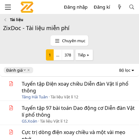
Đăng nhập
Đăng kí
Tài liệu
ZixDoc - Tài liệu miễn phí
Chuyên mục
1
…
378
Tiếp
D
Đánh giá
Bộ lọc
e
s
Tuyển tập Điện xoay chiều Diễn đàn Vật lí phổ
c
thông
e
Tăng Hải Tuân
Tài liệu Vật lí 12
n
d
Tuyển tập 97 bài toán Dao động cơ Diễn đàn Vật
i
lí phổ thông
n
g
GS.Xoăn
Tài liệu Vật lí 12
Cực trị dòng điện xoay chiều và một vài mẹo