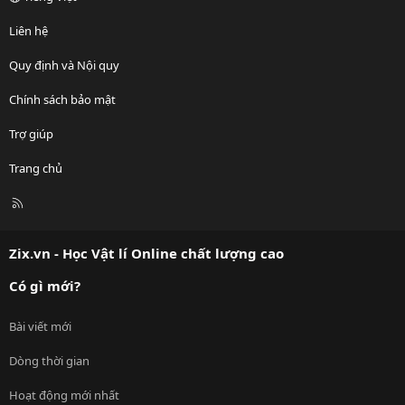
Liên hệ
Quy định và Nội quy
Chính sách bảo mật
Trợ giúp
Trang chủ
R
S
S
Zix.vn - Học Vật lí Online chất lượng cao
Có gì mới?
Bài viết mới
Dòng thời gian
Hoạt động mới nhất