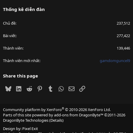
Thống kê diễn đàn
Chủ đề
237,512
Bài viết
277,422
Thành viên
139,446
Thành viên mới nhất
gamdomguncel9
Share this page
Bluesky
LinkedIn
Reddit
Pinterest
Tumblr
WhatsApp
Email
Link
®
Community platform by XenForo
© 2010-2026 XenForo Ltd.
Parts of this site powered by
add-ons from DragonByte™
©2011-2026
DragonByte Technologies
(
Details
)
Design by:
Pixel Exit